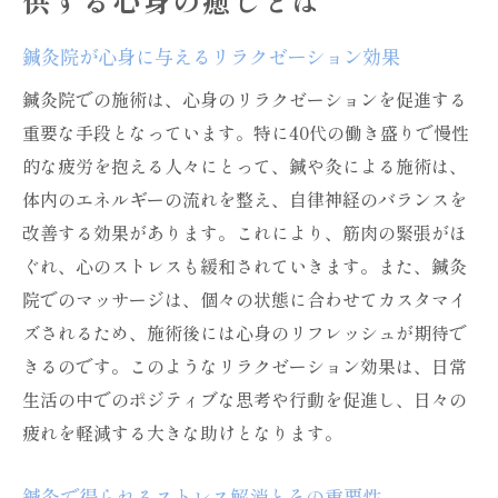
供する心身の癒しとは
慢性的な疲労を解消する鍼灸院の施術アプロー
チ
鍼灸院が心身に与えるリラクゼーション効果
一人ひとりに合わせた施術プラン
鍼灸院での施術は、心身のリラクゼーションを促進する
鍼と灸の組み合わせで疲労を軽減
重要な手段となっています。特に40代の働き盛りで慢性
慢性的な疲れに対する効果的なアプローチ
的な疲労を抱える人々にとって、鍼や灸による施術は、
名古屋市中区の鍼灸院での施術体験
体内のエネルギーの流れを整え、自律神経のバランスを
自然治癒力を活かした疲労回復法
改善する効果があります。これにより、筋肉の緊張がほ
施術後の日常生活へのポジティブな影響
ぐれ、心のストレスも緩和されていきます。また、鍼灸
院でのマッサージは、個々の状態に合わせてカスタマイ
働き盛りの40代が知るべき鍼と灸の効果
ズされるため、施術後には心身のリフレッシュが期待で
40代特有の疲労に対する鍼灸の効果
きるのです。このようなリラクゼーション効果は、日常
鍼と灸の科学的根拠と期待される効能
生活の中でのポジティブな思考や行動を促進し、日々の
働き盛りの方に嬉しい施術のメリット
疲れを軽減する大きな助けとなります。
名古屋市中区での実際の施術事例
鍼灸がもたらす集中力の向上と活力
鍼灸で得られるストレス解消とその重要性