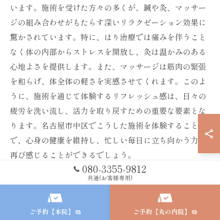
います。施術を受けた方々の多くが、鍼や灸、マッサー
ジの組み合わせがもたらす深いリラクゼーション効果に
驚かされています。特に、はり治療では痛みを伴うこと
なく体の内部からストレスを開放し、灸は温かみのある
心地よさを提供します。また、マッサージは筋肉の緊張
を和らげ、体全体の軽さを実感させてくれます。このよ
うに、施術を通じて体験するリフレッシュ感は、日々の
疲労を洗い流し、活力を取り戻すための重要な要素とな
ります。名古屋市中区でこうした施術を体験すること
で、心身の健康を維持し、忙しい毎日に立ち向かう力を
再び感じることができるでしょう。
080-3355-9812
共通(お客様専用)
心身のリフレッシュを図る最善の方法
鍼灸院における心身のリフレッシュ方法は、多忙な日常
ご予約【本院】
ご予約【丸の内院】
を送る40代の方にとって非常に重要です。慢性的な疲労