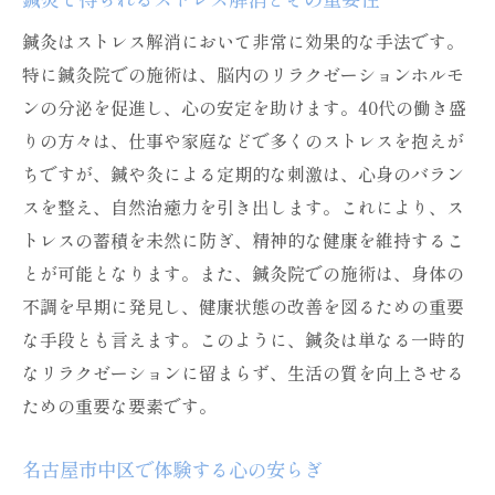
鍼灸院での体調管理と健康維持
鍼灸はストレス解消において非常に効果的な手法です。
鍼灸院でストレスを軽減し自然治癒力を引き出
特に鍼灸院での施術は、脳内のリラクゼーションホルモ
す方法
ンの分泌を促進し、心の安定を助けます。40代の働き盛
ストレスと鍼灸の関係性を探る
りの方々は、仕事や家庭などで多くのストレスを抱えが
ちですが、鍼や灸による定期的な刺激は、心身のバラン
自然治癒力を高める鍼灸のメカニズム
スを整え、自然治癒力を引き出します。これにより、ス
鍼灸院でのリラックス効果を実感
トレスの蓄積を未然に防ぎ、精神的な健康を維持するこ
鍼灸が心にもたらすポジティブな変化
とが可能となります。また、鍼灸院での施術は、身体の
日常のストレスケアに役立つ施術法
不調を早期に発見し、健康状態の改善を図るための重要
名古屋市中区で心身の健康を保つ方法
な手段とも言えます。このように、鍼灸は単なる一時的
鍼灸とマッサージの組み合わせで日々の疲れを
なリラクゼーションに留まらず、生活の質を向上させる
癒す
ための重要な要素です。
マッサージと鍼灸の相乗効果
名古屋市中区で体験する心の安らぎ
疲労回復に最適な施術の組み合わせ