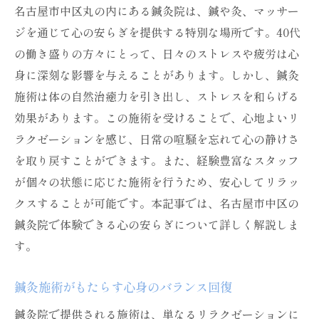
鍼灸院でのトータルケアの魅力
名古屋市中区丸の内にある鍼灸院は、鍼や灸、マッサー
ジを通じて心の安らぎを提供する特別な場所です。40代
名古屋市中区での施術体験と感想
の働き盛りの方々にとって、日々のストレスや疲労は心
心身のリフレッシュを図る最善の方法
身に深刻な影響を与えることがあります。しかし、鍼灸
施術後に感じる変化とその持続性
施術は体の自然治癒力を引き出し、ストレスを和らげる
名古屋市中区で体験するカスタマイズされた鍼
効果があります。この施術を受けることで、心地よいリ
灸施術
ラクゼーションを感じ、日常の喧騒を忘れて心の静けさ
個々のニーズに応じた施術の重要性
を取り戻すことができます。また、経験豊富なスタッフ
名古屋市中区でのパーソナライズドケア
が個々の状態に応じた施術を行うため、安心してリラッ
施術内容の選択で得られる満足感
クスすることが可能です。本記事では、名古屋市中区の
施術後のフィードバックとアフターケア
鍼灸院で体験できる心の安らぎについて詳しく解説しま
す。
個別の症状に合わせた施術計画
名古屋市中区の鍼灸院が提供する特別な体
鍼灸施術がもたらす心身のバランス回復
験
鍼灸院で提供される施術は、単なるリラクゼーションに
心と体のバランスを整える鍼灸院の魅力