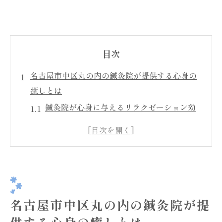
目次
名古屋市中区丸の内の鍼灸院が提供する心身の
癒しとは
鍼灸院が心身に与えるリラクゼーション効
果
鍼灸で得られるストレス解消とその重要性
名古屋市中区で体験する心の安らぎ
鍼灸施術がもたらす心身のバランス回復
癒しを求める方におすすめの施術内容
名古屋市中区丸の内の鍼灸院が提
鍼灸院を訪れることで得られる健康促進