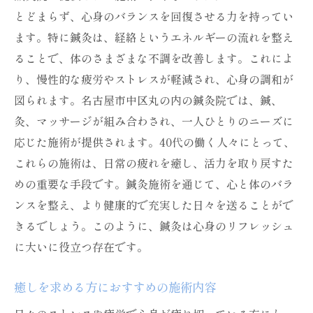
とどまらず、心身のバランスを回復させる力を持ってい
鍼灸院で整える心身のハーモニー
ます。特に鍼灸は、経絡というエネルギーの流れを整え
名古屋市中区での心地よい施術環境
ることで、体のさまざまな不調を改善します。これによ
バランスの取れた生活へのサポート
り、慢性的な疲労やストレスが軽減され、心身の調和が
鍼灸がもたらす心の平穏と体の健康
図られます。名古屋市中区丸の内の鍼灸院では、鍼、
施術を通じて得られるライフスタイルの改
灸、マッサージが組み合わされ、一人ひとりのニーズに
善
応じた施術が提供されます。40代の働く人々にとって、
名古屋市中区での健康的な日常への第一歩
これらの施術は、日常の疲れを癒し、活力を取り戻すた
めの重要な手段です。鍼灸施術を通じて、心と体のバラ
鍼灸院で得られるリフレッシュ効果とその重要
ンスを整え、より健康的で充実した日々を送ることがで
性
きるでしょう。このように、鍼灸は心身のリフレッシュ
リフレッシュのための鍼灸の選び方
に大いに役立つ存在です。
名古屋市中区の鍼灸院でのリフレッシュ体
験
癒しを求める方におすすめの施術内容
心身の疲れを癒すための具体的な施術法