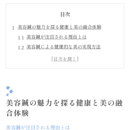
目次
美容鍼の魅力を探る健康と美の融合体験
美容鍼が注目される理由とは
美容鍼による健康的な美の実現方法
専門家が語る美容鍼の効果
美容鍼を受けることで得られる心身のリラ
クゼーション
美容鍼がもたらす健康と美のバランス
美容鍼体験における成功ストーリー
美容鍼の魅力を探る健康と美の融
美容鍼がもたらす透明感と内側からの輝きの秘
合体験
密
美容鍼による肌の透明感アップのメカニズ
美容鍼が注目される理由とは