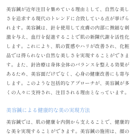
ム
美容鍼が近年注目を集めている理由として、自然な美し
内側から輝きを引き出す美容鍼の作用
さを追求する現代のトレンドに合致している点が挙げら
美容鍼が肌に与えるポジティブな変化
れます。美容鍼は、針を使用して皮膚の内部に微細な刺
美肌を追求するための美容鍼の効果
激を与え、血行を促進することで肌の新陳代謝を活性化
美容鍼による肌のトーンアップ事例
します。これにより、肌の質感やハリが改善され、化粧
美容鍼施術後の肌の変化を実感するために
品では得られない自然な美しさを実現することができま
す。また、針治療は身体全体のバランスを整える効果が
美容鍼で肌トラブルに立ち向かう理由とは
あるため、美容面だけでなく、心身の健康改善にも寄与
美容鍼が肌トラブルに効く理由
します。このような包括的なアプローチが、美容鍼が多
肌の悩みを解消する美容鍼のアプローチ
くの人々に支持され、注目される理由となっています。
美容鍼で治療する肌トラブルの種類
実際に改善を実感できる美容鍼の効果
美容鍼による健康的な美の実現方法
美容鍼施術による肌トラブル改善事例
美容鍼では、肌の健康を内側から支えることで、健康的
美容鍼を受けることで得られる長期的な肌
な美を実現することができます。美容鍼の施術は、顔の
改善