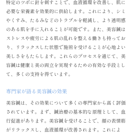
特定のツボに針を刺すことで、血液循環を改善し、肌に
美容鍼の真価を引き出す専門家の見解
必要な栄養素を効果的に供給します。これにより、シミ
専門家が語る美容鍼の正しい理解
やくすみ、たるみなどのトラブルを軽減し、より透明感
のある肌を手に入れることが可能です。また、美容鍼は
美容鍼の効果を引き出す専門的アドバイス
ストレスや疲労による肌の乱れを整える働きも持ってお
専門家が推奨する美容鍼の活用方法
り、リラックスした状態で施術を受けることが心地よい
美容鍼施術における専門家の役割と重要性
美しさをもたらします。これらのプロセスを通じて、美
美容鍼に関する専門家の意見と最新情報
容鍼は健康と美の両立を実現するための有効な手段とし
美容鍼を専門家の視点から効果的に活用す
て、多くの支持を得ています。
る方法
美容鍼の効果を高めるための施術後ケア
専門家が語る美容鍼の効果
施術後のケアで美容鍼の効果を最大化する
美容鍼は、その効果について多くの専門家から高く評価
方法
されています。まず、鍼治療の基本的な原理として、血
美容鍼後の肌を守るための重要なケア
行促進があります。美容鍼を受けることで、顔の表情筋
美容鍼施術後の肌を健やかに保つためのヒ
がリラックスし、血液循環が改善されます。これによ