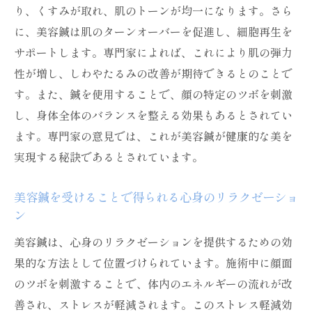
ント
り、くすみが取れ、肌のトーンが均一になります。さら
に、美容鍼は肌のターンオーバーを促進し、細胞再生を
施術後の適切なケアが美容鍼の成果を向上
サポートします。専門家によれば、これにより肌の弾力
させる理由
性が増し、しわやたるみの改善が期待できるとのことで
美容鍼後に行うべき具体的なケア方法
す。また、鍼を使用することで、顔の特定のツボを刺激
美容鍼の効果を持続させるためのアフター
し、身体全体のバランスを整える効果もあるとされてい
ケアの重要性
ます。専門家の意見では、これが美容鍼が健康的な美を
美容鍼が注目される理由とその効果
実現する秘訣であるとされています。
美容鍼が人気を集める背景とは
美容鍼がもたらす具体的な効果
美容鍼を受けることで得られる心身のリラクゼーショ
ン
美容鍼が他の美容法と異なる点
美容鍼の効果的な活用事例
美容鍼は、心身のリラクゼーションを提供するための効
果的な方法として位置づけられています。施術中に顔面
美容鍼がもたらす健康的な美の魅力
のツボを刺激することで、体内のエネルギーの流れが改
美容鍼の効果を体感した人々の声
善され、ストレスが軽減されます。このストレス軽減効
美容鍼の評判に基づく実際の体験談