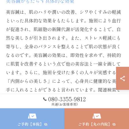
美容鍼がもたらす具体的な効果
美容鍼は、肌のハリや潤いの改善、シワやくすみの軽減
といった具体的な効果をもたらします。施術により血行
が促進され、肌細胞の新陳代謝が活発化することで、自
然な美しさが引き出されます。また、ストレス軽減にも
寄与し、全身のバランスを整えることで肌の状態が良く
なるのです。美容鍼の効果は、即効性を求めず、持続的
に肌質を改善するという点で他の美容法と一線を画して
います。さらに、施術を受けた多くの人々が実感する
「内側からの美しさ」によって、心身共に健康的な美を
手に入れることができると言われています。関連検索で
は「美容鍼の効果が持続する期間は？」といった疑問も
080-3355-9812
共通(お客様専用)
多く見られ、個々の生活習慣や体質にもよりますが、定
期的な施術で長期的な効果を実感できるとされていま
す。
ご予約【本院】
ご予約【丸の内院】