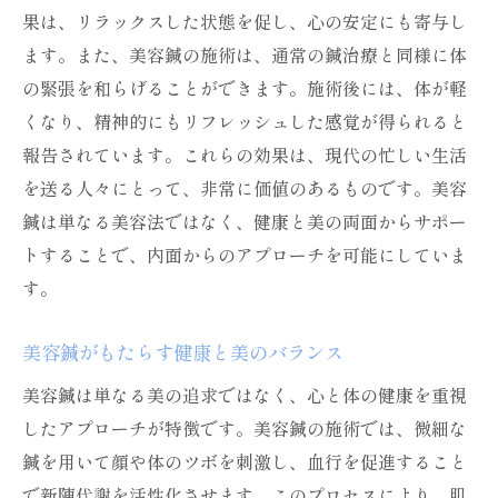
果は、リラックスした状態を促し、心の安定にも寄与し
美容鍼を受けた人々のリアルな感想
ます。また、美容鍼の施術は、通常の鍼治療と同様に体
体験者が語る美容鍼の魅力と効果
の緊張を和らげることができます。施術後には、体が軽
美容鍼による肌改善の成功体験
くなり、精神的にもリフレッシュした感覚が得られると
美容鍼が変えたライフスタイルの変化
報告されています。これらの効果は、現代の忙しい生活
実際の体験談から見る美容鍼の評判
を送る人々にとって、非常に価値のあるものです。美容
鍼は単なる美容法ではなく、健康と美の両面からサポー
美容鍼を受けたことで得られた美と健康
トすることで、内面からのアプローチを可能にしていま
美容鍼の未来健康美を求める人々の選択
す。
未来の美容法としての美容鍼の位置づけ
美容鍼が提案する新しい美のスタイル
美容鍼がもたらす健康と美のバランス
美容鍼が実現する未来の健康美
美容鍼は単なる美の追求ではなく、心と体の健康を重視
美容鍼が今後の美容トレンドになる理由
したアプローチが特徴です。美容鍼の施術では、微細な
美と健康を求める人々にとっての美容鍼の
鍼を用いて顔や体のツボを刺激し、血行を促進すること
価値
で新陳代謝を活性化させます。このプロセスにより、肌