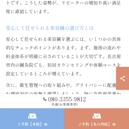
トです。こうした姿勢が、リピーターの増加や高い満足
度に直結しています。
安心して任せられる美容鍼の選び方とは
安心して任せられる美容鍼を選ぶには、いくつかの具体
的なチェックポイントがあります。まず、施術の流れや
料金体系が明確に示されていることが大切です。名古屋
市内の鍼灸院でも、初回カウンセリングや体験コースを
設定しているところが増えています。
次に、衛生管理への取り組みや、プライバシーに配慮し
た個室対応の有無も確認しましょう。特に女性利用者か
080-3355-9812
らは「完全個室でリラックスできる環境が選択の決め手
共通(お客様専用)
になった」という声が多く聞かれます。
最後に、施術後のサポート体制や、万一のトラブル時の
ご予約【本院】
ご予約【丸の内院】