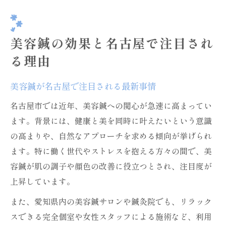
今選ばれる美容鍼の持続力と通院頻度を解説
美容鍼の持続力と最適な通院間隔を解説
美容鍼の効果と名古屋で注目され
月1回通院で実感できる美容鍼の変化とは
る理由
美容鍼の効果が持続する通い方の目安
美容鍼の頻度と効果の関係を詳しく解説
美容鍼が名古屋で注目される最新事情
無理なく続く美容鍼通院スタイルの工夫
名古屋市では近年、美容鍼への関心が急速に高まってい
月1回の美容鍼が期待できる変化と体感談
ます。背景には、健康と美を同時に叶えたいという意識
月1回の美容鍼で感じる肌の変化と満足感
の高まりや、自然なアプローチを求める傾向が挙げられ
ます。特に働く世代やストレスを抱える方々の間で、美
実際に体験した美容鍼のリアルな効果例
容鍼が肌の調子や顔色の改善に役立つとされ、注目度が
美容鍼で月1回通う人の体感談を紹介
上昇しています。
美容鍼の変化を実感できる通院頻度とは
また、愛知県内の美容鍼サロンや鍼灸院でも、リラック
美容鍼利用者の声から見る変化の実際
スできる完全個室や女性スタッフによる施術など、利用
名古屋で知る美容鍼の料金相場と選び方