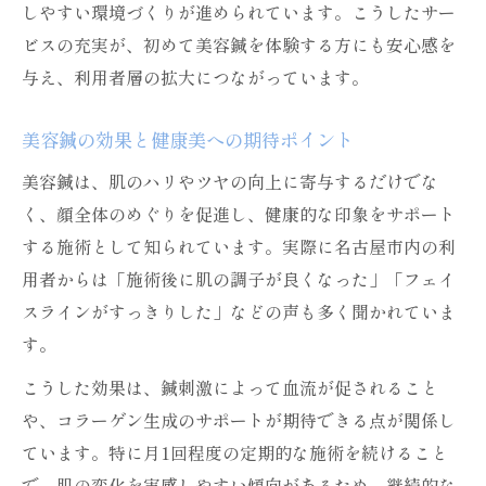
しやすい環境づくりが進められています。こうしたサー
美容鍼の料金相場と選び方のポイント紹介
ビスの充実が、初めて美容鍼を体験する方にも安心感を
名古屋で美容鍼を選ぶ際の料金判断基準
与え、利用者層の拡大につながっています。
美容鍼の料金比較と納得できる選び方解説
相場から見る美容鍼の料金と利用のコツ
美容鍼の効果と健康美への期待ポイント
美容鍼の費用感と初回体験を賢く選ぶ方法
美容鍼は、肌のハリやツヤの向上に寄与するだけでな
信頼される美容鍼施術者の見分け方とは
く、顔全体のめぐりを促進し、健康的な印象をサポート
美容鍼施術者選びで重視すべきポイント
する施術として知られています。実際に名古屋市内の利
用者からは「施術後に肌の調子が良くなった」「フェイ
信頼される美容鍼施術者の特徴を解説
スラインがすっきりした」などの声も多く聞かれていま
安心して任せられる美容鍼の選び方とは
す。
美容鍼の第一人者に学ぶ信頼の見極め方
こうした効果は、鍼刺激によって血流が促されること
資格や実績で見る美容鍼施術者の選定法
や、コラーゲン生成のサポートが期待できる点が関係し
美容鍼を無理なく続けるコツと満足体験の秘訣
ています。特に月1回程度の定期的な施術を続けること
美容鍼を長く続けるためのコツと工夫
で、肌の変化を実感しやすい傾向があるため、継続的な