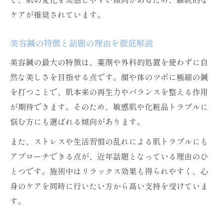
美容鍼満足体験を得るためのポイント紹介
ケアが推奨されています。
無理のない美容鍼の続け方と実践方法
美容鍼で満足感を高める通院スタイルとは
美容鍼の特徴と話題の理由を徹底解説
日常に取り入れやすい美容鍼習慣の作り方
美容鍼の最大の特徴は、薬剤や外科的処置を使わずに自
然な美しさを目指せる点です。顔や体のツボに極細の鍼
を打つことで、肌本来の再生力やバランスを整える作用
が期待できます。そのため、敏感肌や化粧品トラブルに
悩む方にも選ばれる傾向があります。
また、ストレスや生活習慣の乱れによる肌トラブルにも
アプローチできる点が、近年話題となっている理由のひ
とつです。施術中はリラックス効果も得られやすく、心
身のケアを同時に行いたい方から高い支持を受けていま
す。