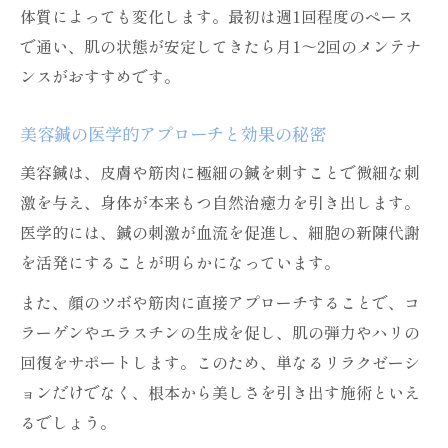
体質によっても変化します。最初は週1回程度のペース
美容鍼の初回施術で実感できる効果例
で通い、肌の状態が安定してきたら月1～2回のメンテナ
美容鍼がもたらす即効性と注意点
ンスがおすすめです。
美容鍼の施術直後に感じるスッキリ感
美容鍼の効果が出やすい人の特徴
美容鍼の医学的アプローチと効果の秘密
美容鍼を続けた結果得られる美容力アップ
美容鍼は、皮膚や筋肉に極細の鍼を刺すことで微細な刺
美容鍼を継続した場合の肌変化の実例
激を与え、身体が本来もつ自然治癒力を引き出します。
美容鍼を続けた結果の美容力アップ実感
医学的には、鍼の刺激が血流を促進し、細胞の新陳代謝
を活発にすることが明らかになっています。
美容鍼の通院頻度と効果の関係性
美容鍼を続けることで得られる持続的効果
また、顔のツボや筋肉に直接アプローチすることで、コ
ラーゲンやエラスチンの生成を促し、肌の弾力やハリの
美容鍼の長期的な美容効果を徹底解説
回復をサポートします。このため、単なるリラクゼーシ
美容鍼とハイフは何が違うのか丁寧解説
ョンだけでなく、根本から美しさを引き出す施術といえ
美容鍼とハイフの違いをわかりやすく比較
るでしょう。
美容鍼が得意な効果とハイフの特徴