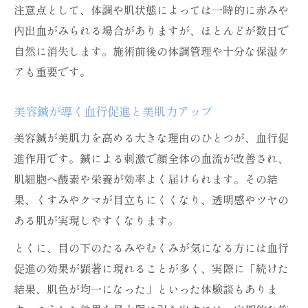
注意点として、体調や肌状態によっては一時的に赤みや
美容鍼とハイフどっちが自分向きか判断法
内出血がみられる場合がありますが、ほとんどが数日で
美容鍼とハイフの併用は可能か解説
自然に消失します。施術前後の体調管理や十分な保湿ケ
美容鍼の自然治癒力を活かしたアプローチ
アも重要です。
美容鍼が導く血行促進と美肌力アップ
美容鍼が美肌力を高める大きな理由のひとつが、血行促
進作用です。鍼による刺激で顔全体の血流が改善され、
肌細胞へ酸素や栄養が効率よく届けられます。その結
果、くすみやクマが目立ちにくくなり、透明感やツヤの
ある肌が実現しやすくなります。
とくに、目の下のたるみやむくみが気になる方には血行
促進の効果が顕著に現れることが多く、実際に「続けた
結果、肌色が均一になった」といった体験談もありま