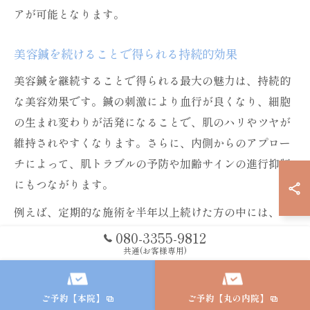
アが可能となります。
美容鍼を続けることで得られる持続的効果
美容鍼を継続することで得られる最大の魅力は、持続的
な美容効果です。鍼の刺激により血行が良くなり、細胞
の生まれ変わりが活発になることで、肌のハリやツヤが
維持されやすくなります。さらに、内側からのアプロー
チによって、肌トラブルの予防や加齢サインの進行抑制
にもつながります。
例えば、定期的な施術を半年以上続けた方の中には、
「以前より肌トラブルが減った」「たるみやほうれい線
080-3355-9812
が目立ちにくくなった」といった声も多く寄せられてい
共通(お客様専用)
ます。こうした持続効果は、美容鍼ならではの特徴とい
えるでしょう。
ご予約【本院】
ご予約【丸の内院】