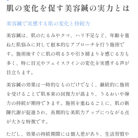
美容鍼の自然派美容法としての魅力
肌の変化を促す美容鍼の実力とは
美容鍼で叶える自分らしい美しさの追求
美容鍼が内側からもたらす健康的な輝き
美容鍼で実感する肌の変化と持続力
美容鍼によるエイジングケアの実際
美容鍼は、肌のたるみやクマ、ハリ不足など、年齢を重
美容鍼で肌本来の力を引き出す方法
ねた肌悩みに対して根本的なアプローチを行う施術で
たるみやクマにも働く美容鍼の力を検証
す。施術後すぐに肌の明るさや引き締まりを感じる方も
多く、特に目元やフェイスラインの変化を実感する声が
美容鍼で目の下のたるみを改善する理由
目立ちます。
美容鍼がクマ解消に与える影響と実感
美容鍼の効果は一時的なものだけでなく、継続的に施術
美容鍼のたるみ対策に期待できる効果
を受けることで肌本来の回復力が高まり、うるおいや弾
美容鍼が目元のエイジングケアに有効なワ
力の持続が期待できます。施術を重ねるごとに、肌の新
ケ
陳代謝が促進され、長期的な美肌力アップにつながる点
美容鍼でたるみやクマに即効性はあるか
が大きな特徴です。
初回施術で体感できる美容鍼の効果
ただし、効果の持続期間には個人差があり、生活習慣や
美容鍼を一度受けた時の肌の変化とは