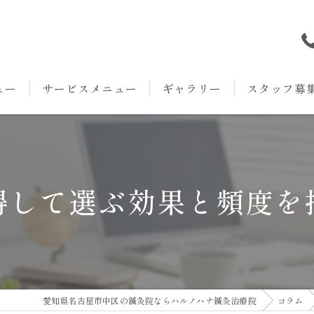
ュー
サービスメニュー
ギャラリー
スタッフ募
本院
丸の内院
得して選ぶ効果と頻度を
愛知県名古屋市中区の鍼灸院ならハルノハナ鍼灸治療院
コラム