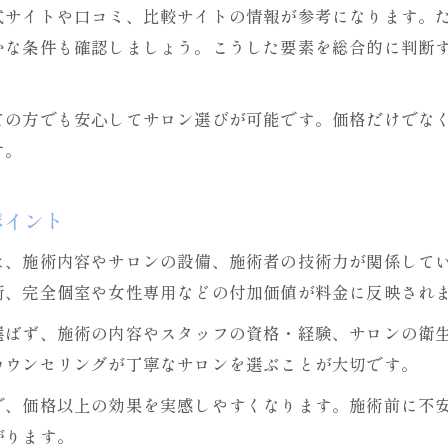
美容鍼の価格だけで選ばない判断基準とは
式サイトや口コミ、比較サイトの情報が参考になります。
美容鍼の効果や口コミを価格と一緒に比較
かな条件も確認しましょう。こうした要素を総合的に判断
美容鍼の料金表示で確認したいポイント
美容鍼の安全性と価格をどう見極めるか
ての方でも安心してサロン選びが可能です。価格だけでな
美容鍼のコスパ重視で失敗しない選び方
す。
続けるなら知りたい美容鍼の費用感
美容鍼を長く続けるための費用計画の立て方
ポイント
継続利用で美容鍼の料金がお得になるケース
は、施術内容やサロンの設備、施術者の技術力が関係して
美容鍼の費用感と効果の持続期間の関係
術、完全個室や女性専用などの付加価値が料金に反映され
美容鍼の回数券や割引の活用方法
選ばず、施術の内容やスタッフの資格・経験、サロンの衛
美容鍼の続けた結果と費用面の満足度
カウンセリングが丁寧なサロンを選ぶことが大切です。
美容鍼の悩みを解決する価格情報まとめ
で、価格以上の効果を実感しやすくなります。施術前に不
美容鍼の価格に関するよくある悩みと解消策
がります。