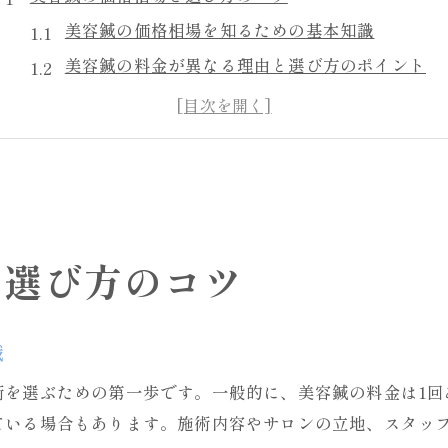
美容鍼の価格相場を知るための基本知識
美容鍼の料金が異なる理由と選び方のポイント
相場より安い美容鍼の見極め方と注意点
美容鍼の価格比較で見落としがちな要素
美容鍼の効果と価格のバランスを取るコツ
効果を高める美容鍼の頻度と料金事情
美容鍼の効果を引き出す最適な頻度と費用感
と選び方のコツ
美容鍼の頻度による料金の違いとその理由
効果が続く美容鍼の頻度と料金の目安
美容鍼の頻度調整で無駄なく通う工夫
識
美容鍼の効果と料金を両立させる方法
選ぶための第一歩です。一般的に、美容鍼の料金は1回あたり5
納得できる美容鍼を選ぶための視点
ている場合もあります。施術内容やサロンの立地、スタッ