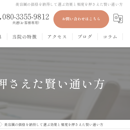
美容鍼の価格を納得して選ぶ効果と頻度を押さえた賢い通い方
080-3355-9812
お問い合わせはこちら
共通(お客様専用)
集
当院の特徴
アクセス
ブログ
コラム
美容鍼
本院
眼精疲労
丸の内院
押さえた賢い通い方
冷え性
肩こり
頭痛
美容鍼の価格を納得して選ぶ効果と頻度を押さえた賢い通い方