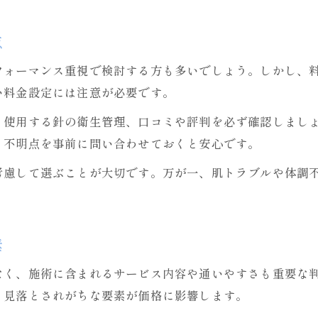
美容鍼の料金で後悔しないための事前チェック
美容鍼の値段が高いと感じる理由と対策
点
美容鍼の価格と施術内容を比較するポイント
フォーマンス重視で検討する方も多いでしょう。しかし、
美容鍼の保険適用外でも納得の選択をするには
い料金設定には注意が必要です。
無理なく通うための美容鍼料金比較術
、使用する針の衛生管理、口コミや評判を必ず確認しまし
美容鍼の料金比較で自分に合うサロンを見つける
。不明点を事前に問い合わせておくと安心です。
美容鍼の価格差の理由と賢い選び方
考慮して選ぶことが大切です。万が一、肌トラブルや体調
美容鍼の料金比較は口コミや評判も参考に
。
美容鍼の頻度別に見る料金の違いと選択基準
美容鍼の料金を抑えるためにできる工夫
素
なく、施術に含まれるサービス内容や通いやすさも重要な
、見落とされがちな要素が価格に影響します。