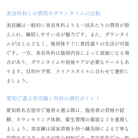
美容鍼の初回限定プランの選び方を解説
美容外科との費用やダウンタイムの比較
美容鍼の費用対効果を重視した選び方
美容鍼は一般的に美容外科よりも一回あたりの費用が抑
美容鍼がお得な名古屋エリアの探し方
えられ、継続しやすい点が魅力です。また、ダウンタイ
美容鍼とハイフのメリット・デメリット比較
ムがほとんどなく、施術後すぐに普段通りの生活が可能
美容鍼とハイフの特徴と効果の違いを解説
です。一方、美容外科は施術内容によって高額になる場
小顔効果で比較する美容鍼とハイフの選択
合があり、ダウンタイムや術後ケアが必要なケースもあ
美容鍼とハイフそれぞれの安全性と注意点
ります。目的や予算、ライフスタイルに合わせて選択し
美容鍼とハイフの費用やダウンタイムを比
ましょう。
較
愛知で選ぶ美容鍼と外科の選択ポイント
美容鍼とハイフのメリットとデメリット総
まとめ
愛知県名古屋市で施術を選ぶ際は、施術者の資格や経
自分に合うのは美容鍼かハイフか判断する
験、カウンセリング体制、衛生管理の徹底などを重視し
方法
ましょう。美容鍼は国家資格を持つ鍼灸師による丁寧な
口コミで評判の美容鍼体験談から分かる魅力
説明やアフターケアが安心材料です。美容外科では、医