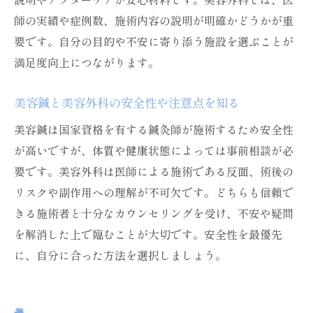
師の実績や症例数、施術内容の説明が明確かどうかが重
美容鍼体験談で語られるリアルな効果とは
要です。自分の目的や不安に寄り添う施設を選ぶことが
口コミで人気の美容鍼施術を徹底調査
満足度向上につながります。
美容鍼のビフォーアフター体験を紹介
名古屋で評判の美容鍼クリニックの特徴
美容鍼と美容外科の安全性や注意点を知る
美容鍼の口コミから分かる選び方のポイン
美容鍼は国家資格を有する鍼灸師が施術するため安全性
ト
が高いですが、体質や健康状態によっては事前相談が必
実際に美容鍼を受けた人の感想と満足度
要です。美容外科は医師による施術である反面、術後の
継続した美容鍼施術で期待できる変化とコツ
リスクや副作用への理解が不可欠です。どちらも信頼で
美容鍼を継続することで期待できる効果
きる施術者と十分なカウンセリングを受け、不安や疑問
美容鍼の効果を長持ちさせるための習慣
を解消した上で臨むことが大切です。安全性を最優先
に、自分に合った方法を選択しましょう。
定期的な美容鍼で実感できる変化の例
美容鍼で美しさを保つためのポイント
美容鍼を習慣化するためのコツと工夫