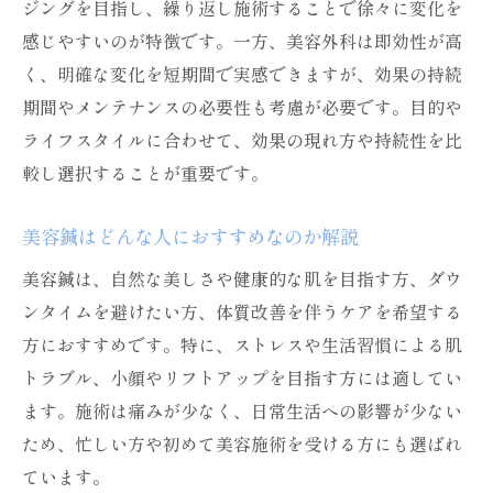
ジングを目指し、繰り返し施術することで徐々に変化を
ツ
感じやすいのが特徴です。一方、美容外科は即効性が高
美容鍼は何回通えば効果が実感できるか
く、明確な変化を短期間で実感できますが、効果の持続
美容鍼の効果が現れる回数と期間の目安
期間やメンテナンスの必要性も考慮が必要です。目的や
ライフスタイルに合わせて、効果の現れ方や持続性を比
美容鍼の施術頻度と理想的な通い方ガイド
較し選択することが重要です。
美容鍼で効果を持続させるための計画的通
院
美容鍼はどんな人におすすめなのか解説
美容鍼の効果実感までに必要な回数とは
美容鍼は、自然な美しさや健康的な肌を目指す方、ダウ
美容鍼を継続した人の体験談と変化の例
ンタイムを避けたい方、体質改善を伴うケアを希望する
美容鍼の持続期間と再来院タイミング解説
方におすすめです。特に、ストレスや生活習慣による肌
名古屋エリアで美容鍼を安く受ける方法
トラブル、小顔やリフトアップを目指す方には適してい
名古屋で美容鍼をお得に受けるポイント
ます。施術は痛みが少なく、日常生活への影響が少ない
美容鍼の料金相場と安く受けるコツ
ため、忙しい方や初めて美容施術を受ける方にも選ばれ
美容鍼のキャンペーンや割引情報を活用
ています。