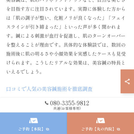
を目指す方に注目されています。実際に体験した方から
は「肌の調子が整い、化粧ノリが良くなった」「フェイ
スラインが引き締まった」といった声が多く聞かれま
す。鍼による刺激が血行を促進し、肌のターンオーバー
を整えることが理由です。具体的な体験談では、数回の
施術後に肌の明るさや小顔効果を実感したケースも見受
けられます。こうしたリアルな効果は、美容鍼の特長と
いえるでしょう。
口コミで人気の美容鍼施術を徹底調査
名古屋市内で人気の美容鍼施術は、口コミ評価の高さが
080-3355-9812
特徴です。多くの方が「丁寧なカウンセリング」「リラ
共通(お客様専用)
ックスできる空間」「効果の持続性」などを理由に高い
満足度を示しています。特に、施術前後の状態をしっか
ご予約【本院】
ご予約【丸の内院】