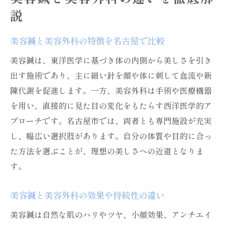
美容鍼が名古屋で人気の理由と効果実感
説
小顔やアンチエイジングに美容鍼が注目さ
れる訳
美容鍼と美容外科の特徴を名古屋で比較
美容鍼の施術で期待できる効果を紹介
美容鍼は、東洋医学に基づき体の内側から美しさを引き
美容鍼の効果を高める通い方や頻度
出す施術であり、主に細い針を顔や体に刺して血流や新
最新の美容鍼トレンドとそのメリット
陳代謝を促進します。一方、美容外科は手術や医療機器
美容鍼の効果を感じるまでの期間と目安
を用い、直接的に見た目の変化をもたらす西洋医学的ア
プローチです。名古屋市では、両者とも専門施設が充実
小顔やアンチエイジングなら美容鍼の選択肢も
し、幅広い選択肢があります。自分の体質や目的に合っ
小顔ケアに美容鍼が選ばれる理由と効果
た方法を選ぶことが、理想の美しさへの近道となりま
アンチエイジングに効果的な美容鍼施術法
す。
美容鍼ならではの自然な変化とその特徴
美容鍼で叶える健康的な小顔美の秘訣
美容鍼と美容外科の効果や持続性の違い
美容鍼と他施術の小顔効果を比較解説
美容鍼は自然な肌のハリやツヤ、小顔効果、アンチエイ
美容鍼でアンチエイジングを持続させるコ