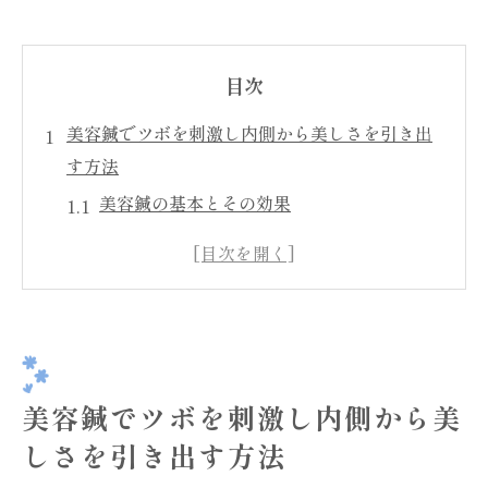
目次
美容鍼でツボを刺激し内側から美しさを引き出
す方法
美容鍼の基本とその効果
ツボの役割と美容鍼の関係性
美容鍼の施術プロセスとは
内側からの健康が美しさに繋がる理由
日常生活でできるツボ刺激の方法
美容鍼と他の美容法の違い
美容鍼でツボを刺激し内側から美
ストレス解消に効果的な美容鍼のツボとは
しさを引き出す方法
ストレスと肌の関係を知る