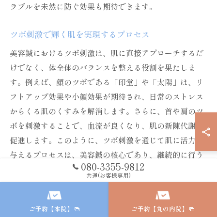
ラブルを未然に防ぐ効果も期待できます。
ツボ刺激で輝く肌を実現するプロセス
美容鍼におけるツボ刺激は、肌に直接アプローチするだ
けでなく、体全体のバランスを整える役割を果たしま
す。例えば、顔のツボである「印堂」や「太陽」は、リ
フトアップ効果や小顔効果が期待され、日常のストレス
からくる肌のくすみを解消します。さらに、首や肩のツ
ボを刺激することで、血流が良くなり、肌の新陳代謝を
促進します。このように、ツボ刺激を通じて肌に活力を
与えるプロセスは、美容鍼の核心であり、継続的に行う
080-3355-9812
ことでその効果がより実感できます。
共通(お客様専用)
健康と美を両立する美容鍼の役割
ご予約【本院】
ご予約【丸の内院】
美容鍼は、美容と健康を同時に追求できる施術として注