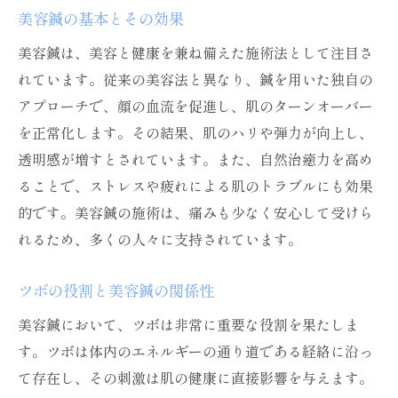
美容鍼でリラクゼーションを促すツボ
美容鍼の基本とその効果
ストレスによる肌荒れを防ぐ方法
美容鍼は、美容と健康を兼ね備えた施術法として注目さ
美容鍼でリフレッシュするポイント
れています。従来の美容法と異なり、鍼を用いた独自の
ストレス解消のためのセルフケア
アプローチで、顔の血流を促進し、肌のターンオーバー
美容鍼を用いたストレス管理のケーススタ
を正常化します。その結果、肌のハリや弾力が向上し、
ディ
透明感が増すとされています。また、自然治癒力を高め
ることで、ストレスや疲れによる肌のトラブルにも効果
美容鍼が肌の健康をサポートする秘密
的です。美容鍼の施術は、痛みも少なく安心して受けら
美容鍼が肌に与える具体的な効果
れるため、多くの人々に支持されています。
肌のターンオーバーを促進する理由
美容鍼で肌のトーンを均一に
ツボの役割と美容鍼の関係性
栄養と美容鍼の相乗効果
美容鍼において、ツボは非常に重要な役割を果たしま
美容鍼の施術後に期待できる変化
す。ツボは体内のエネルギーの通り道である経絡に沿っ
美容鍼が持続する健康的な肌の秘訣
て存在し、その刺激は肌の健康に直接影響を与えます。