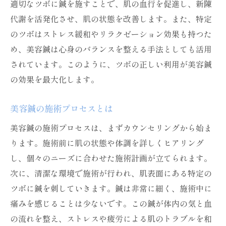
疲れた肌に美容鍼のツボを活かすリフレッシュ
適切なツボに鍼を施すことで、肌の血行を促進し、新陳
術
代謝を活発化させ、肌の状態を改善します。また、特定
疲れた肌のサインを見極める
のツボはストレス緩和やリラクゼーション効果も持つた
め、美容鍼は心身のバランスを整える手法としても活用
美容鍼で即効リフレッシュする方法
されています。このように、ツボの正しい利用が美容鍼
疲れ肌に最適なツボの選び方
の効果を最大化します。
美容鍼の施術前後に行うべきケア
美容鍼の効果を最大化する生活習慣
美容鍼の施術プロセスとは
美容鍼を日常に取り入れるメリット
美容鍼の施術プロセスは、まずカウンセリングから始ま
美容鍼でストレスと疲れを撃退し肌をリフレッ
ります。施術前に肌の状態や体調を詳しくヒアリング
シュ
し、個々のニーズに合わせた施術計画が立てられます。
美容鍼でリセットするメンタルヘルス
次に、清潔な環境で施術が行われ、肌表面にある特定の
疲労回復に美容鍼が有効な理由
ツボに鍼を刺していきます。鍼は非常に細く、施術中に
美容鍼による即効性のあるリフレッシュ法
痛みを感じることは少ないです。この鍼が体内の気と血
の流れを整え、ストレスや疲労による肌のトラブルを和
ストレスケアと美肌を両立する秘訣