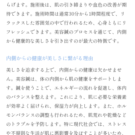
らげます。施術後は、肌の引き締まりや血色の改善が期
疲労が肌に与える影響を軽減する方法
待できます。施術時間は通常30分から1時間程度で、リ
ストレスと疲労に負けない肌作り
ラックスした雰囲気の中で行われるため、心身ともにリ
美容鍼のツボで健康的で輝く肌を手に入れる
フレッシュできます。美容鍼のプロセスを通じて、内側
美容鍼で得る健康美の基礎知識
から健康的な美しさを引き出すのが最大の特徴です。
ツボ刺激で輝く肌を実現するプロセス
健康と美を両立する美容鍼の役割
内側からの健康が美しさに繋がる理由
美容鍼で肌に新しいライフスタイルを
美しさを追求する上で、内側からの健康は欠かせませ
内側から輝きを取り戻すための習慣
ん。美容鍼は、体の内側から肌の健康をサポートしま
す。鍼を使うことで、エネルギーの流れを促進し、体内
美容鍼が叶える理想の肌とは
のバランスを整えます。これにより、肌に必要な栄養素
美容鍼がもたらす肌の変化とその驚きの効果
が効率よく届けられ、保湿力が向上します。また、ホル
美容鍼の驚くべき肌効果を知る
モンバランスの調整も行われるため、肌荒れや乾燥など
施術後の肌変化を実感する方法
のトラブルを予防します。特に現代社会では、ストレス
美容鍼で肌質が変わる過程
や不規則な生活が肌に悪影響を及ぼすことが多いため、