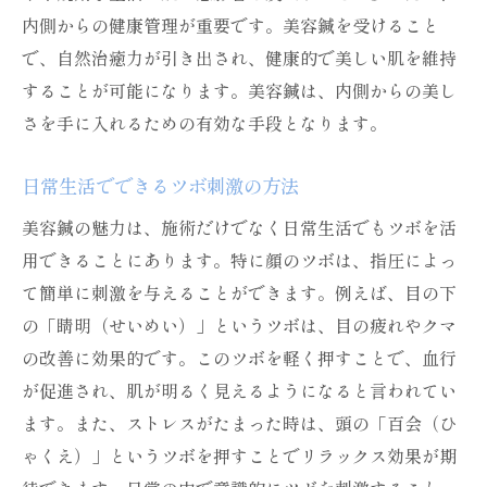
実際の施術体験談から学ぶ効果
内側からの健康管理が重要です。美容鍼を受けること
美容鍼の効果を最大化するヒント
で、自然治癒力が引き出され、健康的で美しい肌を維持
美肌のための美容鍼の長期的効果
することが可能になります。美容鍼は、内側からの美し
さを手に入れるための有効な手段となります。
ツボを活用した美容鍼で肌に新たな輝きをプラ
ス
日常生活でできるツボ刺激の方法
美容鍼で肌に輝きを与えるメカニズム
美容鍼の魅力は、施術だけでなく日常生活でもツボを活
ツボを活用した美容鍼施術の詳細
用できることにあります。特に顔のツボは、指圧によっ
新たな美容法としての美容鍼の可能性
て簡単に刺激を与えることができます。例えば、目の下
美容鍼で長持ちする美しさを手に入れる
の「睛明（せいめい）」というツボは、目の疲れやクマ
未来の肌を作るための革新的アプローチ
の改善に効果的です。このツボを軽く押すことで、血行
美容鍼で持続する輝く肌の維持方法
が促進され、肌が明るく見えるようになると言われてい
ます。また、ストレスがたまった時は、頭の「百会（ひ
ゃくえ）」というツボを押すことでリラックス効果が期