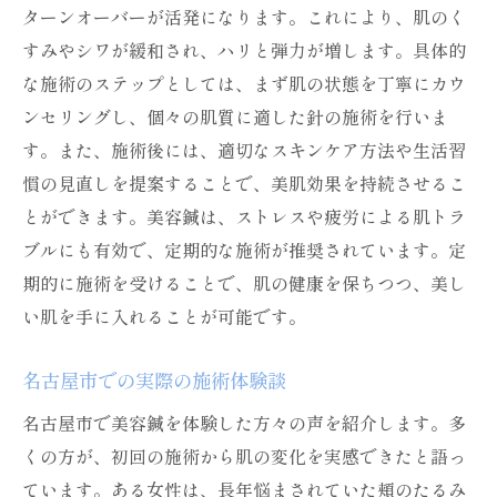
ターンオーバーが活発になります。これにより、肌のく
名古屋市での施術の流行とトレンド
すみやシワが緩和され、ハリと弾力が増します。具体的
小顔効果を実感するためのポイント
な施術のステップとしては、まず肌の状態を丁寧にカウ
名古屋市で美容鍼を体験魅力的な小顔と美肌を
ンセリングし、個々の肌質に適した針の施術を行いま
実現
す。また、施術後には、適切なスキンケア方法や生活習
名古屋市の美容鍼体験談とその魅力
慣の見直しを提案することで、美肌効果を持続させるこ
美容鍼で実現できる理想の小顔美肌
とができます。美容鍼は、ストレスや疲労による肌トラ
施術を受ける際の準備と期待
ブルにも有効で、定期的な施術が推奨されています。定
名古屋市で信頼できる施術者の見つけ方
期的に施術を受けることで、肌の健康を保ちつつ、美し
い肌を手に入れることが可能です。
美容鍼の効果を最大限に活かす生活
サロン選びで失敗しないためのポイント
名古屋市での実際の施術体験談
美容鍼を知る名古屋市で美と健康を両立する方
名古屋市で美容鍼を体験した方々の声を紹介します。多
法
くの方が、初回の施術から肌の変化を実感できたと語っ
美容鍼で両立する美と健康の秘訣
ています。ある女性は、長年悩まされていた頬のたるみ