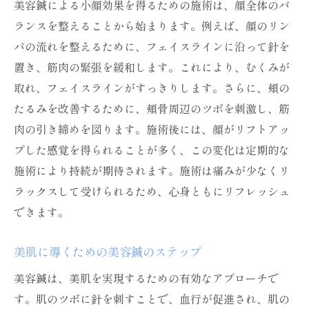
美容鍼による小顔効果を得るための施術は、顔全体のバ
名古屋市の美容鍼美肌を手に入れるためのステ
ランスを整えることから始まります。例えば、顔のリン
ップ
パの流れを整えるために、フェイスラインに沿って針を
美肌を手に入れるための美容鍼の活用法
置き、筋肉の緊張を緩和します。これにより、むくみが
取れ、フェイスラインがすっきりします。さらに、頬の
美容鍼の施術プロセスを詳しく解説
たるみを改善するために、頬骨周辺のツボを刺激し、筋
施術前の準備と注意点
肉の引き締めを図ります。施術後には、顔がリフトアッ
施術後のアフターケアで効果を倍増
プした感覚を得られることが多く、この変化は定期的な
名古屋市の施術ルームの環境と雰囲気
施術により持続が期待されます。施術は痛みが少なくリ
美肌効果を持続させる生活習慣
ラックスして受けられるため、心身ともにリフレッシュ
美容鍼の秘密名古屋市で人気の小顔効果の理由
できます。
名古屋市で美容鍼が人気の理由を探る
美肌に導くための美容鍼のステップ
美容鍼の小顔効果を引き出す秘訣
多くの利用者が語る施術後の変化
美容鍼は、美肌を実現するための有効なアプローチで
す。肌のツボに針を刺すことで、血行が促進され、肌の
美容鍼の施術頻度と理想のスケジュール