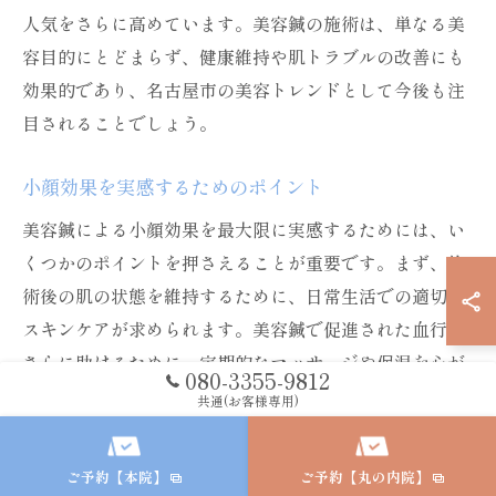
人気をさらに高めています。美容鍼の施術は、単なる美
容目的にとどまらず、健康維持や肌トラブルの改善にも
効果的であり、名古屋市の美容トレンドとして今後も注
目されることでしょう。
小顔効果を実感するためのポイント
美容鍼による小顔効果を最大限に実感するためには、い
くつかのポイントを押さえることが重要です。まず、施
術後の肌の状態を維持するために、日常生活での適切な
スキンケアが求められます。美容鍼で促進された血行を
さらに助けるために、定期的なマッサージや保湿を心が
080-3355-9812
けると良いでしょう。また、施術頻度も効果を左右しま
共通(お客様専用)
す。多くの専門家は、最初の数ヶ月は週一回の施術を勧
め、その後は月に一度のメンテナンスで効果を持続させ
ご予約【本院】
ご予約【丸の内院】
ることを推奨しています。さらに、施術後のリラックス