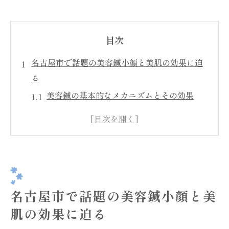
目次
名古屋市で話題の美容鍼小顔と美肌の効果に迫
る
美容鍼の基本的なメカニズムとその効果
小顔効果を得るための具体的な施術例
美肌に導くための美容鍼のステップ
名古屋市での実際の施術体験談
美容鍼の持続効果を高める方法
名古屋市で最適な美容鍼サロンの選び方
名古屋市で話題の美容鍼小顔と美
美容鍼で叶える名古屋市の小顔術その効果と魅
肌の効果に迫る
力