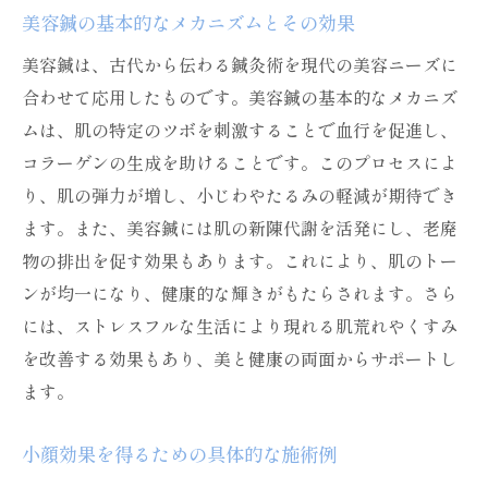
小顔術としての美容鍼の特長と利点
美容鍼の基本的なメカニズムとその効果
施術前後の違いを示すビフォーアフター
美容鍼は、古代から伝わる鍼灸術を現代の美容ニーズに
名古屋市で得られる小顔効果の実例
合わせて応用したものです。美容鍼の基本的なメカニズ
美容鍼と他の小顔術との比較
ムは、肌の特定のツボを刺激することで血行を促進し、
効果を最大限にするための自宅ケア
コラーゲンの生成を助けることです。このプロセスによ
名古屋で人気の美容鍼アーティストの紹介
り、肌の弾力が増し、小じわやたるみの軽減が期待でき
ます。また、美容鍼には肌の新陳代謝を活発にし、老廃
肌トラブルにさよなら名古屋市での美容鍼の実
物の排出を促す効果もあります。これにより、肌のトー
力
ンが均一になり、健康的な輝きがもたらされます。さら
美容鍼で改善できる肌トラブルの種類
には、ストレスフルな生活により現れる肌荒れやくすみ
名古屋市の美容鍼で期待できる効果
を改善する効果もあり、美と健康の両面からサポートし
実際の施術で得られた効果の体験談
ます。
施術後の肌の変化を長続きさせる方法
美容鍼のリスクと安全性について
小顔効果を得るための具体的な施術例
名古屋市のおすすめ施術院