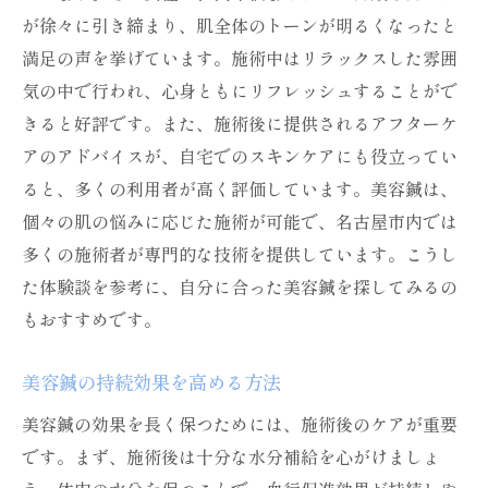
名古屋市での美容鍼による健康促進効果
が徐々に引き締まり、肌全体のトーンが明るくなったと
美容鍼がもたらす心理的な効果
満足の声を挙げています。施術中はリラックスした雰囲
美と健康を維持するためのトータルケア
気の中で行われ、心身ともにリフレッシュすることがで
各種施術の組み合わせでライフスタイル改
きると好評です。また、施術後に提供されるアフターケ
善
アのアドバイスが、自宅でのスキンケアにも役立ってい
名古屋市での施術後のフォローアップ
ると、多くの利用者が高く評価しています。美容鍼は、
個々の肌の悩みに応じた施術が可能で、名古屋市内では
ストレス解消にも名古屋市での美容鍼の魅力を
多くの施術者が専門的な技術を提供しています。こうし
探る
た体験談を参考に、自分に合った美容鍼を探してみるの
美容鍼がもたらすストレス解消効果
もおすすめです。
名古屋市でのリラクゼーションと健康効果
心身のリフレッシュを促す施術
美容鍼の持続効果を高める方法
ストレス緩和に役立つ施術前後のケア
美容鍼の効果を長く保つためには、施術後のケアが重要
名古屋市での施術のリラクゼーションスペ
です。まず、施術後は十分な水分補給を心がけましょ
ース紹介