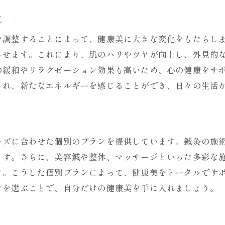
長期的な健康美のための鍼灸院利用法
化
鍼灸院での継続的な健康美の実現
を調整することによって、健康美に大きな変化をもたらし
鍼灸院のリラクゼーション効果で日々の疲れを癒す
させます。これにより、肌のハリやツヤが向上し、外見的
リラクゼーションがもたらす健康美の効果
の緩和やリラクゼーション効果も高いため、心の健康をサ
鍼灸院が提供する癒しの時間
され、新たなエネルギーを感じることができ、日々の生活
日常の疲れを鍼灸院でリセット
鍼灸院での施術が心身に及ぼすリラックス効果
鍼灸院で実現する至福のリラクゼーション
ーズに合わせた個別のプランを提供しています。鍼灸の施
鍼灸院のリラクゼーションがもたらす生活の変化
ます。さらに、美容鍼や整体、マッサージといった多彩な
鍼灸院で知るエネルギー調整の重要性
す。こうした個別プランによって、健康美をトータルでサ
エネルギーバランスを整える鍼灸院の役割
ンを選ぶことで、自分だけの健康美を手に入れましょう。
鍼灸院でのエネルギー調整がもたらす健康美
鍼灸院での施術が体内エネルギーに与える影響