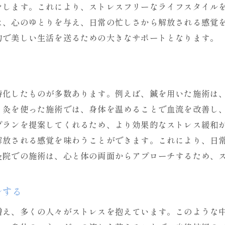
をします。これにより、ストレスフリーなライフスタイル
鍼灸院での施術と日々の健康美習慣
は、心のゆとりを与え、日常の忙しさから解放される感覚
鍼灸院が提案する健康美ライフスタイル
的で美しい生活を送るための大きなサポートとなります。
鍼灸院で得る持続可能な美しさのヒント
鍼灸院と共に歩む健康美ライフ
特化したものが多数あります。例えば、鍼を用いた施術は
、灸を使った施術では、身体を温めることで血流を改善し
プランを提案してくれるため、より効果的なストレス緩和
解放される感覚を味わうことができます。これにより、日
灸院での施術は、心と体の両面からアプローチするため、
ルする
増え、多くの人々がストレスを抱えています。このような