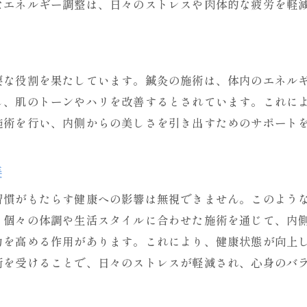
鍼灸院で学ぶストレス管理の新常識
なエネルギー調整は、日々のストレスや肉体的な疲労を軽
鍼灸院での施術が導く内側からの美しさ
体内から健康美を引き出す鍼灸院の力
鍼灸院で感じる内面からの美しさ
要な役割を果たしています。鍼灸の施術は、体内のエネル
美容鍼が促す新たな美の基準
し、肌のトーンやハリを改善するとされています。これに
鍼灸院で体感する自然な美しさ
施術を行い、内側からの美しさを引き出すためのサポート
鍼灸院が提供する内面美の秘訣
美
鍼灸院で美への新しいアプローチを
鍼灸院で健康美を手に入れるためのステップ
習慣がもたらす健康への影響は無視できません。このよう
鍼灸院で始める健康美の基礎知識
、個々の体調や生活スタイルに合わせた施術を通じて、内
力を高める作用があります。これにより、健康状態が向上
鍼灸院での初めての施術体験
術を受けることで、日々のストレスが軽減され、心身のバ
個別カウンセリングで作る健康美プラン
鍼灸院の施術後のセルフケア方法