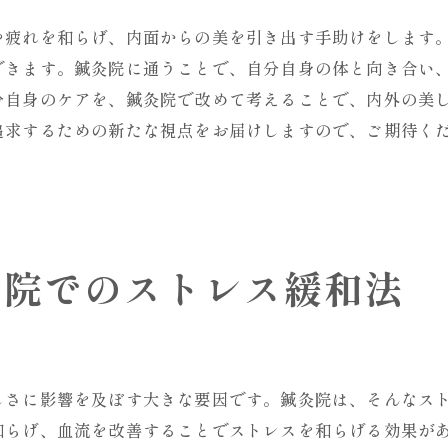
エネルギー調整を鍼灸院で実感
や疲れを和らげ、内面からの美を引き出す手助けをします
健康美に繋がる鍼灸院のエネルギー施術
できます。鍼灸院に通うことで、自分自身の体と向き合い
鍼灸院で学ぶエネルギー調整の基礎
分自身のケアを、鍼灸院で改めて考えることで、内外の美
鍼灸院で心も体も健康美を実現する方法
追求するための新たな視点をお届けしますので、ご期待く
鍼灸院で受ける全人的な健康美施術
心と体の健康美を鍼灸院で手に入れる
鍼灸院で実現する心身の調和と健康美
鍼灸院が提供する心と体の癒しの時間
灸院でのストレス緩和法
鍼灸院での施術がもたらすトータルビューティ
鍼灸院で始める心身の健康美向上
鍼灸院で始める継続可能な健康美ライフ
しさに影響を及ぼす大きな要因です。鍼灸院は、そんなス
鍼灸院で健康美ライフの第一歩を
和らげ、血流を改善することでストレスを和らげる効果が
持続可能な健康美を鍼灸院で実現