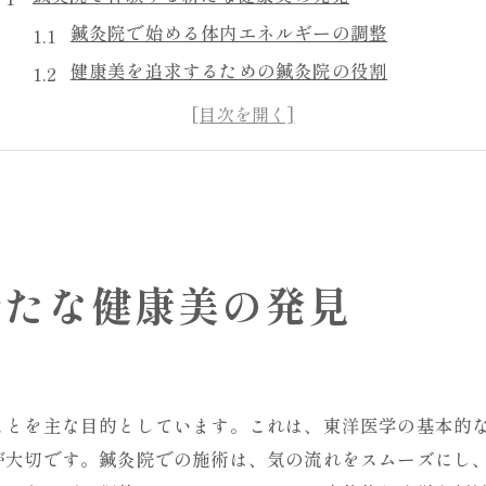
鍼灸院で始める体内エネルギーの調整
健康美を追求するための鍼灸院の役割
現代人が鍼灸院で得られる新たな健康美
鍼灸院での施術がもたらす健康美の変化
鍼灸院が提供する個別の健康美プラン
鍼灸院で見つける自分らしい健康美
現代人に必要な鍼灸院でのストレス緩和法
新たな健康美の発見
鍼灸院が導くストレスフリーライフ
鍼灸院で受けられるストレス緩和施術
現代のストレスを鍼灸院でコントロールする
鍼灸院で実現する心身のバランス
ことを主な目的としています。これは、東洋医学の基本的
鍼灸院のストレスケアで心に余裕を
が大切です。鍼灸院での施術は、気の流れをスムーズにし