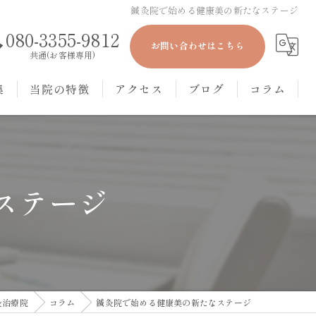
鍼灸院で始める健康美の新たなステージ
080-3355-9812
お問い合わせはこちら
共通(お客様専用)
集
当院の特徴
アクセス
ブログ
コラム
美容鍼
本院
眼精疲労
丸の内院
ステージ
冷え性
肩こり
頭痛
灸治療院
コラム
鍼灸院で始める健康美の新たなステージ