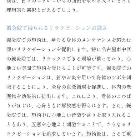
験は、日々のストレスからの回復を求める人々にとって
個々のニーズに応える鍼灸院の選び方
理想的な選択と言えるでしょう。
鍼灸院の雰囲気が与える安心感の大切さ
鍼灸院で得られるリラクゼーションの深さ
鍼灸治療で体内エネルギーの流れを整える方法
経穴を活用したエネルギーフローの調整
鍼灸院での施術は、単なる身体のメンテナンスを超えた
深いリラクゼーションを提供します。特に名古屋市中区
鍼灸治療で体感するエネルギーの変化
の鍼灸院では、リラックスできる環境が整っており、心
鍼灸がもたらすリラックスとエネルギーの
地よい空間で施術を受けることが可能です。鍼灸院での
再構築
リラクゼーションは、針やお灸を用いて身体のツボを刺
エネルギーの流れを整えるための鍼灸技術
激することにより、全身の血液循環を促進し、体内の老
鍼灸治療による体内エネルギーの活性化
廃物を効果的に排出します。これにより、身体のこわば
生活の質を高めるエネルギーバランスの重
りがほぐれ、心身ともに解放感を得られます。また、鍼
要性
灸院では、施術中に心地よい音楽や香りを取り入れるこ
名古屋市中区の鍼灸院で体験する自然治癒力の
ともあり、五感を心地よく刺激することで、さらなるリ
引き出し
ラクゼーションを追求しています。施術後は、まるで重