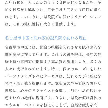
鍼灸がもたらす自然治癒力の強化
たい荷物を下ろしたかのように身体が軽くなるため、多
ナチュラルヒーリングを促進する鍼灸治療
忙な日常から解放され、自分自身と向き合う時間が得ら
れます。このように、鍼灸院での深いリラクゼーション
鍼灸院で得られる自己治癒力の向上法
は、心身の健康維持に大きく貢献します。
名古屋市中区の鍼灸院が提供する治癒の場
自然治癒力を引き出すための鍼灸アプロー
名古屋市中区の隠れ家的鍼灸院を訪れる理由
チ
名古屋市中区には、都会の喧騒を忘れさせる隠れ家的な
治癒力をサポートする鍼灸の役割と効果
鍼灸院が点在しています。これらの鍼灸院は、長年の経
鍼灸院で健康美を追求する現代人のためのガイ
験を持つ専門家が提供する高品質の施術により、多くの
ド
人々に支持されています。特に、個々のニーズに応じた
忙しい現代人が利用する鍼灸のメリット
パーソナライズされたサービスは、訪れるたびに新たな
健康美を実現するための鍼灸利用法
発見と満足感を提供します。鍼灸院の静かで落ち着いた
日常に取り入れる鍼灸で得るフィットネス
環境は、心身のリラックスを促進し、都会生活の疲れを
効果
癒すための絶好の場所です。さらに、鍼灸治療は身体の
鍼灸で得る美しさと健康の融合
エネルギーバランスを整えることで、自然治癒力を高