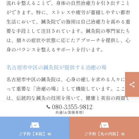
流れを整えることで、身体の自然治癒力を引き出すこと
ができます。特に、ストレスや疲労が蓄積しやすい都市
生活において、鍼灸院での施術は自己治癒力を高める重
要な手段として注目されています。鍼灸院の専門家たち
は、個々の症状や状態に応じたアプローチを提供し、心
身のバランスを整えるサポートを行います。
名古屋市中区の鍼灸院が提供する治癒の場
名古屋市中区の鍼灸院は、心身の癒しを求める人々にと
って重要な「治癒の場」として機能しています。ここで
は、伝統的な鍼灸の技術を用いて、健康と美容の両面で
080-3355-9812
効果を実感できる施術が行われています。特に、長時間
共通(お客様専用)
のデスクワークやストレスが原因で生じる不調を改善す
るために、鍼灸院での施術が広く利用されています。鍼
ご予約【本院】
ご予約【丸の内院】
灸院は、心地よい雰囲気と熟練の施術者によるケアを求