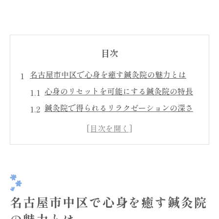
目次
名古屋市中区で心身を癒す鍼灸院の魅力とは
心身のリセットを可能にする鍼灸院の特長
鍼灸院で得られるリラクゼーションの深さ
名古屋市中区の隠れ家的鍼灸院を訪れる理
由
日常生活のストレスを和らげる鍼灸治療
鍼灸院のプロフェッショナルが提供する安
心感
名古屋市中区で心身を癒す鍼灸院
鍼灸院での体験がもたらす心の平穏