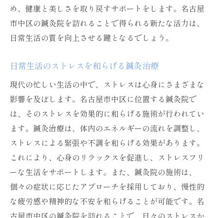
め、健康と美しさを取り戻すサポートをします。名古屋
現代のストレスを緩和する新しい鍼灸の形
市中区の鍼灸院を訪れることで得られる新たな活力は、
健康美を追求するための鍼灸院の活用法
日常生活の質を向上させる鍵となるでしょう。
毎日の疲れを癒す名古屋市中区の鍼灸院の役割
日常の疲れをリセットする鍼灸院の施術
日常生活のストレスを和らげる鍼灸治療
鍼灸院でのセッションがもたらす疲労回復
現代の忙しい生活の中で、ストレスは心身にさまざまな
名古屋市中区でのリラックス体験の提案
影響を及ぼします。名古屋市中区に位置する鍼灸院で
鍼灸院が提供する癒しの時間と空間
は、そのストレスを効果的に和らげる施術が行われてい
鍼灸治療で得られる心身のリフレッシュ
ます。鍼灸治療は、体内のエネルギーの流れを調整し、
毎日の活力を取り戻すための鍼灸の利用
ストレスによる緊張や不調を和らげる効果があります。
これにより、心身のリラックスを促進し、ストレスフリ
鍼灸院で感じる新たな活力と美しさの秘訣
ーな生活をサポートします。また、鍼灸院の施術は、
鍼灸が導く新たな活力の発見
個々の症状に応じたアプローチを採用しており、慢性的
健康と美を維持するための鍼灸の秘訣
な疲労感や精神的な不安を和らげることが可能です。名
鍼灸治療が与える美しさへのアプローチ
古屋市中区の鍼灸院を訪れることで、日々のストレスか