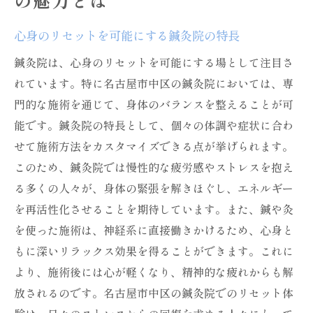
の魅力とは
鍼灸院で得られる健康と美の効果に迫る
健康と美を統合する鍼灸のアプローチ
心身のリセットを可能にする鍼灸院の特長
体内バランスを整えることで得られる美の
鍼灸院は、心身のリセットを可能にする場として注目さ
効果
れています。特に名古屋市中区の鍼灸院においては、専
鍼灸がもたらす自然な美しさの引き出し方
門的な施術を通じて、身体のバランスを整えることが可
健康美を手に入れるための鍼灸の役割
能です。鍼灸院の特長として、個々の体調や症状に合わ
鍼灸治療が心身に与えるポジティブな影響
せて施術方法をカスタマイズできる点が挙げられます。
美しさを引き出す鍼灸の技術と効果
このため、鍼灸院では慢性的な疲労感やストレスを抱え
る多くの人々が、身体の緊張を解きほぐし、エネルギー
名古屋市中区で鍼灸院を選ぶポイント
を再活性化させることを期待しています。また、鍼や灸
鍼灸院選びの基準としての専門家の資格
を使った施術は、神経系に直接働きかけるため、心身と
アクセスの良さが選ばれる理由
もに深いリラックス効果を得ることができます。これに
施術の内容と施設の特徴を見極める方法
より、施術後には心が軽くなり、精神的な疲れからも解
口コミで見る名古屋市中区のおすすめ鍼灸
放されるのです。名古屋市中区の鍼灸院でのリセット体
院