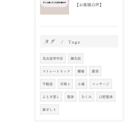
【お客様の声】
タグ
Tags
名古屋市中区
鍼灸院
ストレートネック
腰痛
猫背
不眠症
耳鳴り
小顔
マッサージ
よもぎ蒸し
整体
むくみ
口腔整体
歯ぎしり