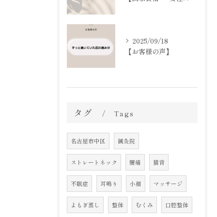
2025/09/18
【お客様の声】
タグ
Tags
名古屋市中区
鍼灸院
ストレートネック
腰痛
猫背
不眠症
耳鳴り
小顔
マッサージ
よもぎ蒸し
整体
むくみ
口腔整体