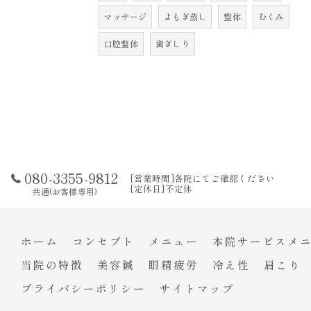
マッサージ
よもぎ蒸し
整体
むくみ
口腔整体
歯ぎしり
080-3355-9812
[営業時間]各院にてご確認ください
[定休日]不定休
共通(お客様専用)
ホーム
コンセプト
メニュー
本院サービスメ
当院の特徴
美容鍼
眼精疲労
冷え性
肩こり
プライバシーポリシー
サイトマップ