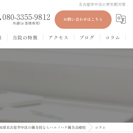
名古屋市中区の更年期対策
080-3355-9812
お問い合わせはこちら
共通(お客様専用)
集
当院の特徴
アクセス
ブログ
コラム
美容鍼
本院
眼精疲労
丸の内院
冷え性
肩こり
頭痛
知県名古屋市中区の鍼灸院ならハルノハナ鍼灸治療院
コラム