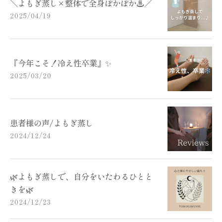
＼よもぎ蒸し×整体で全身ぽかぽか♨️／
2025/04/19
『今年こそ！冷え性卒業』✨
2025/03/20
患者様の声/よもぎ蒸し
2024/12/24
🌿よもぎ蒸しで、自分をいたわるひとと
きを🌿
2024/12/23