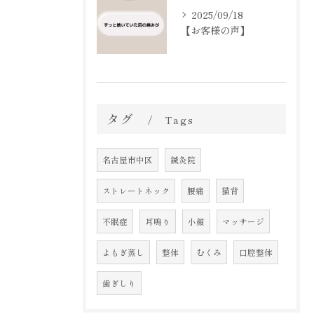
2025/09/18
【お客様の声】
タグ
Tags
名古屋市中区
鍼灸院
ストレートネック
腰痛
猫背
不眠症
耳鳴り
小顔
マッサージ
よもぎ蒸し
整体
むくみ
口腔整体
歯ぎしり